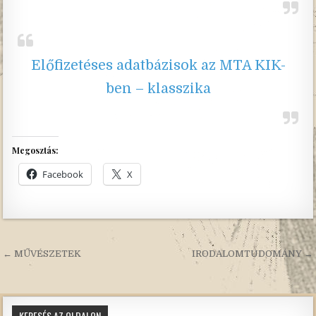
Előfizetéses adatbázisok az MTA KIK-
ben – klasszika
Megosztás:
Facebook
X
Bejegyzés
← MŰVÉSZETEK
IRODALOMTUDOMÁNY →
navigáció
KERESÉS AZ OLDALON