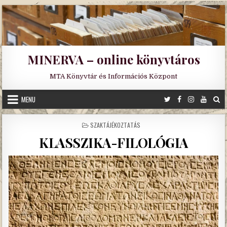
Skip
to
content
MINERVA – online könyvtáros
MTA Könyvtár és Információs Központ
MENU
POSTED
SZAKTÁJÉKOZTATÁS
IN
KLASSZIKA-FILOLÓGIA