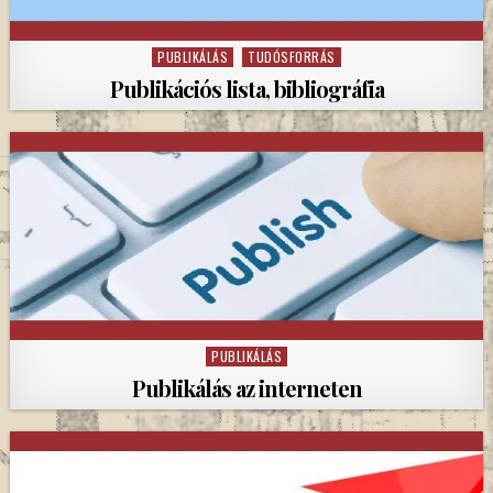
PUBLIKÁLÁS
TUDÓSFORRÁS
Posted
in
Publikációs lista, bibliográfia
PUBLIKÁLÁS
Posted
in
Publikálás az interneten