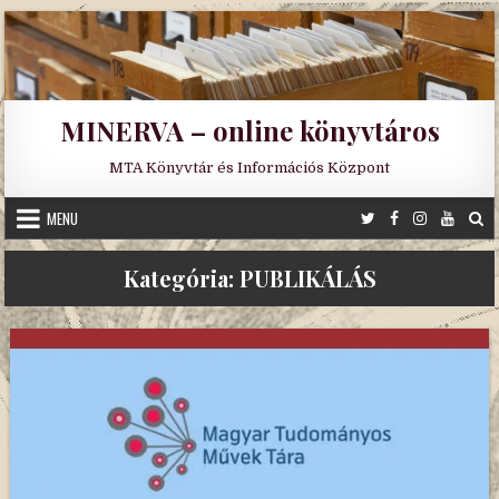
Skip
to
content
MINERVA – online könyvtáros
MTA Könyvtár és Információs Központ
MENU
Kategória:
PUBLIKÁLÁS