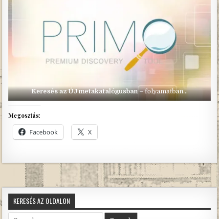
Keresés az ÚJ metakatalógusban
– folyamatban…
Megosztás:
Facebook
X
KERESÉS AZ OLDALON
Search