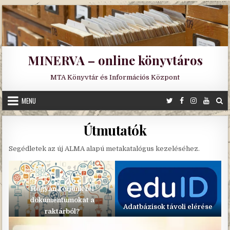
Skip
to
content
MINERVA – online könyvtáros
MTA Könyvtár és Információs Központ
MENU
Útmutatók
Segédletek az új ALMA alapú metakatalógus kezeléséhez.
Hogyan kérjünk fel
dokumentumokat a
Adatbázisok távoli elérése
raktárból?