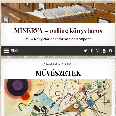
Skip
to
content
MINERVA – online könyvtáros
MTA Könyvtár és Információs Központ
MENU
POSTED
SZAKTÁJÉKOZTATÁS
IN
MŰVÉSZETEK