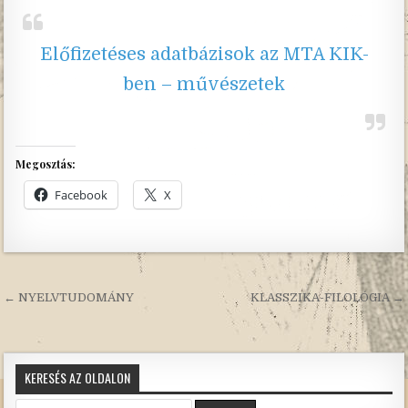
Előfizetéses adatbázisok az MTA KIK-
ben – művészetek
Megosztás:
Facebook
X
Bejegyzés
← NYELVTUDOMÁNY
KLASSZIKA-FILOLÓGIA →
navigáció
KERESÉS AZ OLDALON
Search