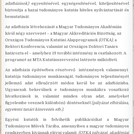
adatbázisok)
egyesítésével, egységesítésével, kiteljesítésével
biztosítja a hazai tudományos kutatás hiteles nyilvántartását és
bemutatását.
Az adatbázis létrehozását a Magyar Tudományos Akadémián
kívül négy szervezet – a Magyar Akkreditációs Bizottság, az
Országos Tudományos Kutatási Alapprogramok
(OTKA)
, a
Rektori Konferencia, valamint az Országos Doktori Tanács
határozta el – amelyhez 19 további intézmény is csatlakozott. A
programot az MTA Kutatásszervezési Intézete működteti.
Az adatbázis építésében résztvevő intézmények valamennyi
kutatója tudományos munkásságát, tudományos teljesítményét
jellemző adat ellenőrzött módon kerül be az adatbázisba.
Ugyancsak bekerülnek e tudományos munkákra vonatkozó
hivatkozások is, valamint minden olyan adat, amelyeket
figyelembe vesznek különböző döntéseknél
(pályázat elbírálása,
egyetemi tanári kinevezés stb.)
.
Egyéni kutatók is felvihetik publikációikat a Magyar
Tudományos Művek Tárába, amennyiben a magyar tudományos
rendszerben kívánnak elérni valamit.
(OTKA pályázat, akadémiai