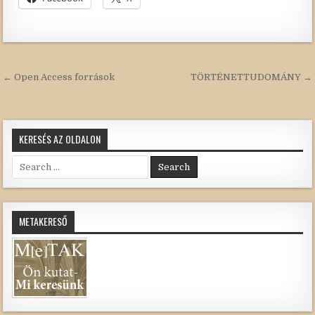
Bejegyzés
← Open Access források
TÖRTÉNETTUDOMÁNY →
navigáció
KERESÉS AZ OLDALON
Search
for:
METAKERESŐ