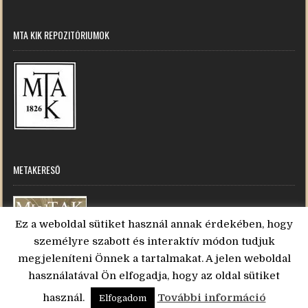
MTA KIK REPOZITÓRIUMOK
METAKERESŐ
Ez a weboldal sütiket használ annak érdekében, hogy
személyre szabott és interaktív módon tudjuk
megjeleníteni Önnek a tartalmakat. A jelen weboldal
használatával Ön elfogadja, hogy az oldal sütiket
használ.
További információ
Copyright © 2019 MTA KIK
Elfogadom