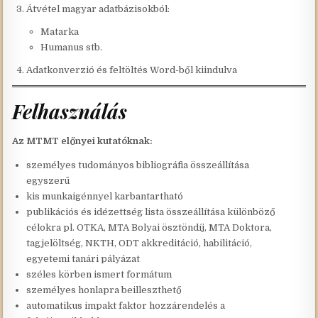
Átvétel magyar adatbázisokból:
Matarka
Humanus stb.
Adatkonverzió és feltöltés Word-ből kiindulva
Felhasználás
Az MTMT előnyei kutatóknak:
személyes tudományos bibliográfia összeállítása
egyszerű
kis munkaigénnyel karbantartható
publikációs és idézettség lista összeállítása különböző
célokra pl. OTKA, MTA Bolyai ösztöndíj, MTA Doktora,
tagjelöltség, NKTH, ODT akkreditáció, habilitáció,
egyetemi tanári pályázat
széles körben ismert formátum
személyes honlapra beilleszthető
automatikus impakt faktor hozzárendelés a