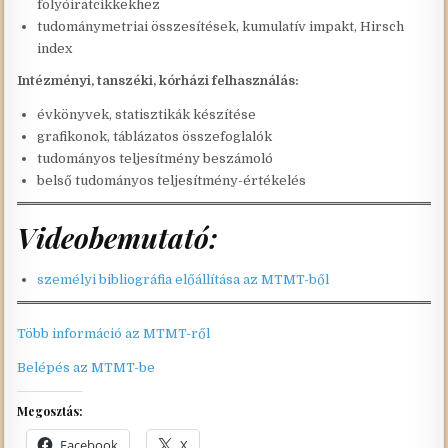
folyóiratcikkekhez
tudománymetriai összesítések, kumulatív impakt, Hirsch
index
Intézményi, tanszéki, kórházi felhasználás:
évkönyvek, statisztikák készítése
grafikonok, táblázatos összefoglalók
tudományos teljesítmény beszámoló
belső tudományos teljesítmény-értékelés
Videobemutató:
személyi bibliográfia előállítása az MTMT-ből
Több információ az MTMT-ről
Belépés az MTMT-be
Megosztás:
Facebook
X