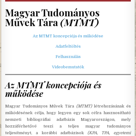
Magyar Tudományos
Művek Tára
(MTMT)
Az MTMT koncepciója és műk
ödése
Adatfeltöltés
Felhasználás
Videobemutatók
Az MTMT koncepciója és
működése
Magyar Tudományos Művek Tára
(MTMT)
létrehozásának és
működésének célja, hogy legyen egy sok célra hasznosítható
nemzeti bibliográfiai adatbázis Magyarországon, mely
hozzáférhetővé teszi a teljes magyar tudományos
teljesítményt, a korábbi adatbázisok
(KPA, TPA, egyetemi