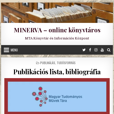
Skip
to
content
MINERVA – online könyvtáros
MTA Könyvtár és Információs Központ
MENU
POSTED
PUBLIKÁLÁS
,
TUDÓSFORRÁS
IN
Publikációs lista, bibliográfia