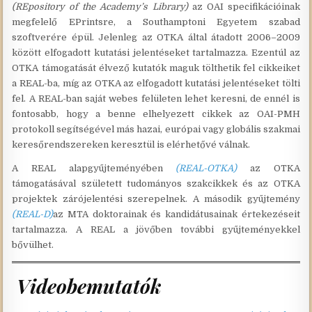
(REpository of the Academy’s Library)
az OAI specifikációinak
megfelelő EPrintsre, a Southamptoni Egyetem szabad
szoftverére épül. Jelenleg az OTKA által átadott 2006–2009
között elfogadott kutatási jelentéseket tartalmazza. Ezentúl az
OTKA támogatását élvező kutatók maguk tölthetik fel cikkeiket
a REAL-ba, míg az OTKA az elfogadott kutatási jelentéseket tölti
fel. A REAL-ban saját webes felületen lehet keresni, de ennél is
fontosabb, hogy a benne elhelyezett cikkek az OAI-PMH
protokoll segítségével más hazai, európai vagy globális szakmai
keresőrendszereken keresztül is elérhetővé válnak.
A REAL alapgyűjteményében
(REAL-OTKA)
az OTKA
támogatásával született tudományos szakcikkek és az OTKA
projektek zárójelentési szerepelnek. A második gyűjtemény
(REAL-D)
az MTA doktorainak és kandidátusainak értekezéseit
tartalmazza. A REAL a jövőben további gyűjteményekkel
bővülhet.
Videobemutatók