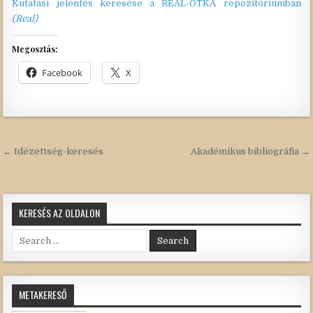
Kutatási jelentés keresése a REAL-OTKA repozitóriumban
(Real)
Megosztás:
Facebook
X
Bejegyzés
← Idézettség-keresés
Akadémikus bibliográfia →
navigáció
KERESÉS AZ OLDALON
Search
for:
METAKERESŐ