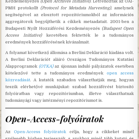
Kezdeményezés
(Open Archives Initiative)
. Létrehozták az OAI-
PMH protokollt
(Protocol for Metadata Harvesting)
, amelynek
segítségével az elosztott repozitóriumokból az információs
aggregátorok begyűjthetik a cikkek metaadatait. 2001-ben a
Budapesti Nyílt Hozzáférési Kezdeményezés
(Budapest Open
Access Initiative)
keretében fektették le a tudományos
eredmények hozzáférésének kívánalmait.
A folyamat következő állomása a Berlini Deklaráció kiadása volt.
A Berlini Deklarációt aláíró Országos Tudományos Kutatási
Alapprogramok
(OTKA)
az újonnan induló pályázatok esetében
kötelezővé tette a tudományos eredmények
open access
közreadását
. A kutatók szabadon választhatják meg, hogyan
teszik elérhetővé munkájukat: szabad hozzáférést biztosító
folyóiratban vagy repozitóriumban, illetve választhatnak
tudományági vagy intézményi repozitóriumot is.
Open-Access-folyóiratok
Az
Open-Access folyóiratok
célja, hogy a cikkeket minél
szélesebb körben terjesszék, s azokhoz minél több kutató és