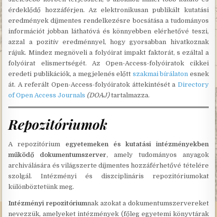
érdeklődő hozzáférjen. Az elektronikusan publikált kutatási
eredmények díjmentes rendelkezésre bocsátása a tudományos
információt jobban láthatóvá és könnyebben elérhetővé teszi,
azzal a pozitív eredménnyel, hogy gyorsabban hivatkoznak
rájuk. Mindez megnöveli a folyóirat impakt faktorát, s ezáltal a
folyóirat elismertségét. Az Open-Access-folyóiratok cikkei
eredeti publikációk, a megjelenés előtt
szakmai bírálaton
esnek
át. A referált Open-Access-folyóiratok áttekintését a
Directory
of Open Access Journals
(DOAJ)
tartalmazza.
Repozitóriumok
A repozitórium
egyetemeken és kutatási intézményekben
működő dokumentumszerver
, amely tudományos anyagok
archiválására és világszerte díjmentes hozzáférhetővé tételére
szolgál. Intézményi és diszciplináris repozitóriumokat
különböztetünk meg.
Intézményi repozitórium
nak azokat a dokumentumszervereket
nevezzük, amelyeket intézmények (főleg egyetemi könyvtárak