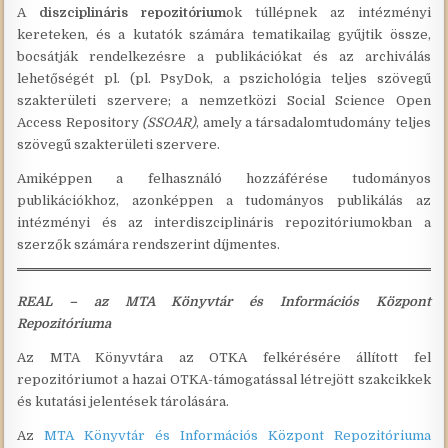
A
diszciplináris repozitórium
ok túllépnek az intézményi
kereteken, és a kutatók számára tematikailag gyűjtik össze,
bocsátják rendelkezésre a publikációkat és az archiválás
lehetőségét pl. (pl. PsyDok, a pszichológia teljes szövegű
szakterületi szervere; a nemzetközi Social Science Open
Access Repository
(SSOAR)
, amely a társadalomtudomány teljes
szövegű szakterületi szervere.
Amiképpen a felhasználó hozzáférése tudományos
publikációkhoz, azonképpen a tudományos publikálás az
intézményi és az interdiszciplináris repozitóriumokban a
szerzők számára rendszerint díjmentes.
REAL – az MTA Könyvtár és Információs Központ
Repozitóriuma
Az MTA Könyvtára az OTKA felkérésére állított fel
repozitóriumot a hazai OTKA-támogatással létrejött szakcikkek
és kutatási jelentések tárolására.
Az
MTA Könyvtár és Információs Központ Repozitóriuma