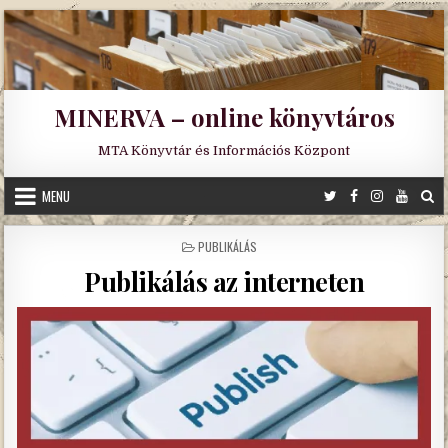
Skip
to
content
MINERVA – online könyvtáros
MTA Könyvtár és Információs Központ
MENU
POSTED
PUBLIKÁLÁS
IN
Publikálás az interneten