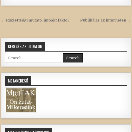
Bejegyzés
← Idézettségi mutató: impakt faktor
Publikálás az interneten →
navigáció
KERESÉS AZ OLDALON
Search
for:
METAKERESŐ