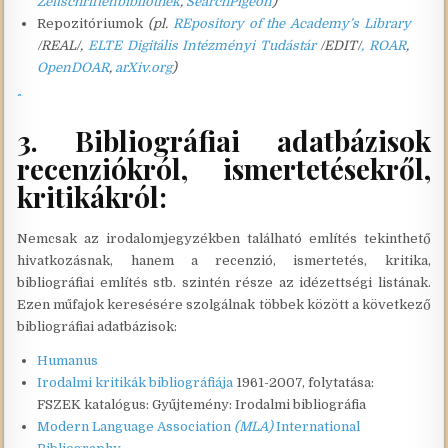
Zeitschriftenbibliothek
,
SearchPigeon
)
Repozitóriumok
(pl.
REpository of the Academy’s Library
/REAL/,
ELTE Digitális Intézményi Tudástár
/EDIT/
,
ROAR
,
OpenDOAR
,
arXiv.org
)
3. Bibliográfiai adatbázisok
recenziókról, ismertetésekről,
kritikákról:
Nemcsak az irodalomjegyzékben található említés tekinthető
hivatkozásnak, hanem a recenzió, ismertetés, kritika,
bibliográfiai említés stb. szintén része az idézettségi listának.
Ezen műfajok keresésére szolgálnak többek között a következő
bibliográfiai adatbázisok:
Humanus
Irodalmi kritikák bibliográfiája
1961-2007, folytatása:
FSZEK katalógus: Gyűjtemény: Irodalmi bibliográfia
Modern Language Association
(MLA)
International