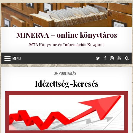
Skip
to
content
MINERVA – online könyvtáros
MTA Könyvtár és Információs Központ
MENU
POSTED
PUBLIKÁLÁS
IN
Idézettség-keresés