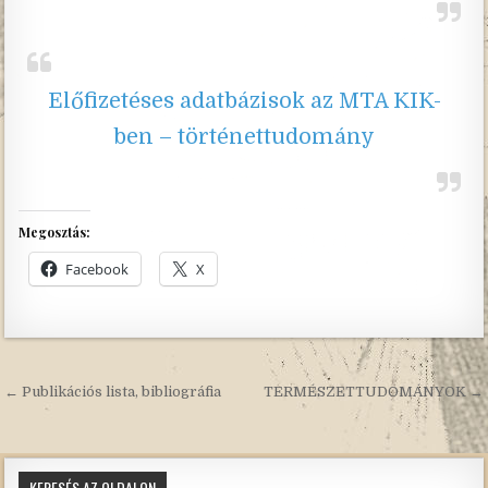
Előfizetéses adatbázisok az MTA KIK-
ben – történettudomány
Megosztás:
Facebook
X
Bejegyzés
← Publikációs lista, bibliográfia
TERMÉSZETTUDOMÁNYOK →
navigáció
KERESÉS AZ OLDALON