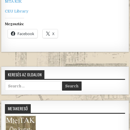
MTA KIK
CEU Library
Megosztás:
Facebook
X
KERESÉS AZ OLDALON
Search
for:
METAKERESŐ