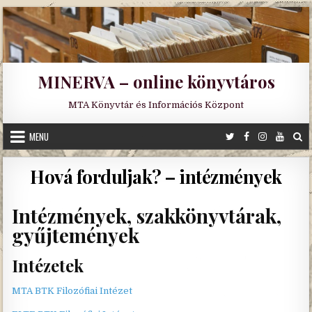
Skip
to
content
MINERVA – online könyvtáros
MTA Könyvtár és Információs Központ
MENU
Hová forduljak? – intézmények
Intézmények, szakkönyvtárak,
gyűjtemények
Intézetek
MTA BTK Filozófiai Intézet