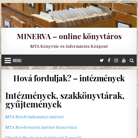
Skip
to
content
MINERVA – online könyvtáros
MTA Könyvtár és Információs Központ
MENU
Hová forduljak? – intézmények
Intézmények, szakkönyvtárak,
gyűjtemények
MTA Nyelvtudományi Intézet
MTA Nyelvészeti Intézet Könyvtára
Elméleti Nyelvészeti Intézeti Tanszék