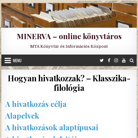
Skip
to
content
MINERVA – online könyvtáros
MTA Könyvtár és Információs Központ
MENU
Hogyan hivatkozzak? – Klasszika-
filológia
A hivatkozás célja
Alapelvek
A hivatkozások alaptípusai