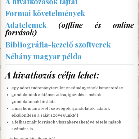
A hivatkozások fajtái
Formai követelmények
Adatelemek
(offline és online
források)
Bibliográfia-kezelő szoftverek
Néhány magyar példa
A hivatkozás célja lehet:
egy adott tudományterület eredményeinek ismertetése
gondolataink alátámasztása, igazolása, mások
gondolatainak bírálata
a máshonnan átvett szövegek, gondolatok, adatok
elkülönítése a saját szövegünktől
a felhasznált források visszakereshetővé tétele mások
számára is
…és ha nem hivatkozunk
?