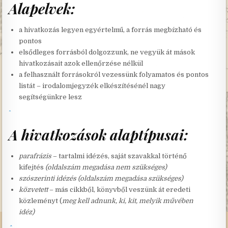
Alapelvek:
a hivatkozás legyen egyértelmű, a forrás megbízható és
pontos
elsődleges forrásból dolgozzunk, ne vegyük át mások
hivatkozásait azok ellenőrzése nélkül
a felhasznált forrásokról vezessünk folyamatos és pontos
listát – irodalomjegyzék elkészítésénél nagy
segítségünkre lesz
A hivatkozások alaptípusai:
parafrázis
– tartalmi idézés, saját szavakkal történő
kifejtés
(oldalszám megadása nem szükséges)
szószerinti idézés
(oldalszám megadása szükséges)
közvetett
– más cikkből, könyvből veszünk át eredeti
közleményt (
meg kell adnunk, ki, kit, melyik művében
idéz)