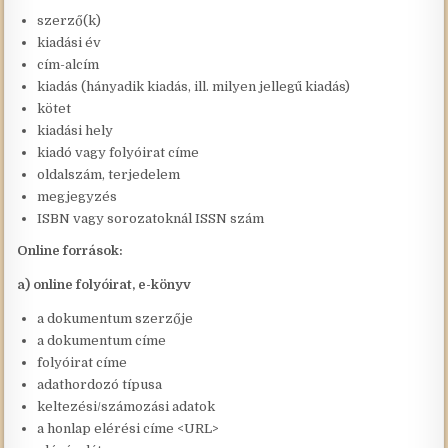
szerző(k)
kiadási év
cím-alcím
kiadás (hányadik kiadás, ill. milyen jellegű kiadás)
kötet
kiadási hely
kiadó vagy folyóirat címe
oldalszám, terjedelem
megjegyzés
ISBN vagy sorozatoknál ISSN szám
Online források:
a) online folyóirat, e-könyv
a dokumentum szerzője
a dokumentum címe
folyóirat címe
adathordozó típusa
keltezési/számozási adatok
a honlap elérési címe <URL>