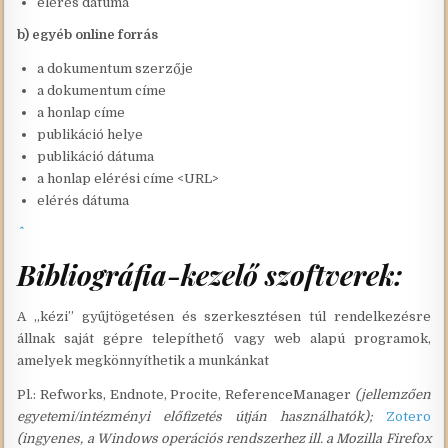
elérés dátuma
b) egyéb online forrás
a dokumentum szerzője
a dokumentum címe
a honlap címe
publikáció helye
publikáció dátuma
a honlap elérési címe <URL>
elérés dátuma
Bibliográfia-kezelő szoftverek:
A „kézi” gyűjtögetésen és szerkesztésen túl rendelkezésre
állnak saját gépre telepíthető vagy web alapú programok,
amelyek megkönnyíthetik a munkánkat
Pl.: Refworks, Endnote, Procite, ReferenceManager
(jellemzően
egyetemi/intézményi előfizetés útján használhatók);
Zotero
(ingyenes, a Windows operációs rendszerhez ill. a Mozilla Firefox