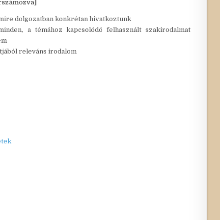
orszámozva]
mire dolgozatban konkrétan hivatkoztunk
minden, a témához kapcsolódó felhasznált szakirodalmat
nem
jából releváns irodalom
etek