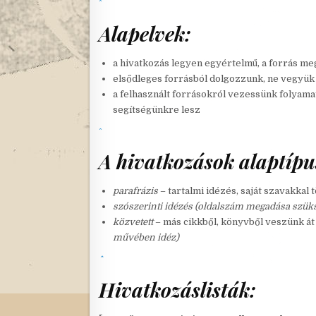
Alapelvek:
a hivatkozás legyen egyértelmű, a forrás me
elsődleges forrásból dolgozzunk, ne vegyük 
a felhasznált forrásokról vezessünk folyama
segítségünkre lesz
A hivatkozások alaptípu
parafrázis
– tartalmi idézés, saját szavakkal 
szószerinti idézés
(oldalszám megadása szük
közvetett
– más cikkből, könyvből veszünk át
művében idéz)
Hivatkozáslisták: