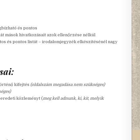
gbízható és pontos
át mások hivatkozásait azok ellenőrzése nélkül
tos és pontos listát – irodalomjegyzék elkészítésénél nagy
sai:
történő kifejtés
(oldalszám megadása nem szükséges)
séges)
 eredeti közleményt (
meg kell adnunk, ki, kit, melyik