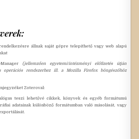
tverek:
rendelkezésre állnak saját gépre telepíthető vagy web alapú
nkat
nceManager
(jellemzően egyetemi/intézményi előfizetés útján
 operációs rendszerhez ill. a Mozilla Firefox böngészőhöz
omjegyzéket Zoteroval:
alógus teszi lehetővé cikkek, könyvek és egyéb formátumú
ráfiai adatainak különböző formátumban való másolását, vagy
exportálását.