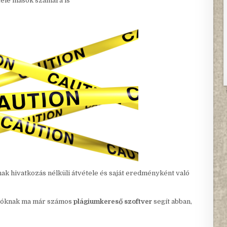
tele mások számára is
ak hivatkozás nélküli átvétele és saját eredményként való
írálóknak ma már számos
plágiumkereső szoftver
segít abban,