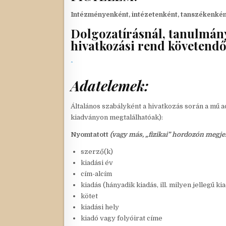
Intézményenként, intézetenként, tanszékenként
Dolgozatírásnál, tanulmány
hivatkozási rend követendő
Adatelemek:
Általános szabályként a hivatkozás során a mű
kiadványon megtalálhatóak):
Nyomtatott
(vagy más, „fizikai” hordozón megjel
szerző(k)
kiadási év
cím-alcím
kiadás (hányadik kiadás, ill. milyen jellegű ki
kötet
kiadási hely
kiadó vagy folyóirat címe