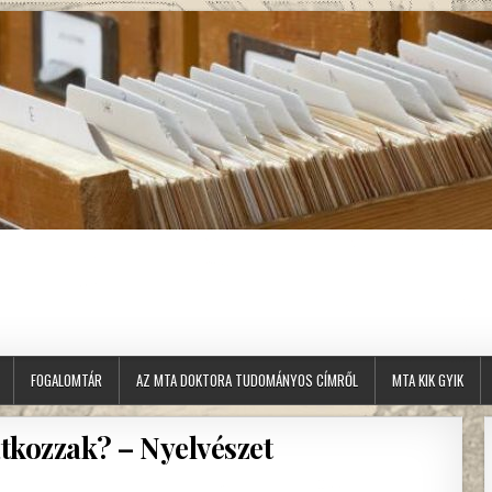
FOGALOMTÁR
AZ MTA DOKTORA TUDOMÁNYOS CÍMRŐL
MTA KIK GYIK
tkozzak? – Nyelvészet