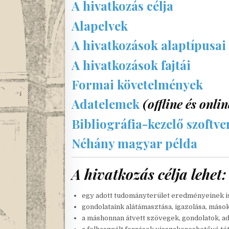
A hivatkozás célja
Alapelvek
A hivatkozások alaptípusai
A hivatkozások fajtái
Formai követelmények
Adatelemek
(offline és onli
Bibliográfia-kezelő szoftve
Néhány magyar példa
A hivatkozás célja lehet:
egy adott tudományterület eredményeinek 
gondolataink alátámasztása, igazolása, mások
a máshonnan átvett szövegek, gondolatok, ad