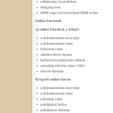
oldalszám, terjedelem
megjegyzés
ISBN vagy sorozatoknál ISSN szám
Online források:
a) online folyóirat, e-könyv
a dokumentum szerzője
a dokumentum címe
folyóirat címe
adathordozó típusa
keltezési/számozási adatok
a honlap elérési címe <URL>
elérés dátuma
b) egyéb online forrás
a dokumentum szerzője
a dokumentum címe
a honlap címe
publikáció helye
publikáció dátuma