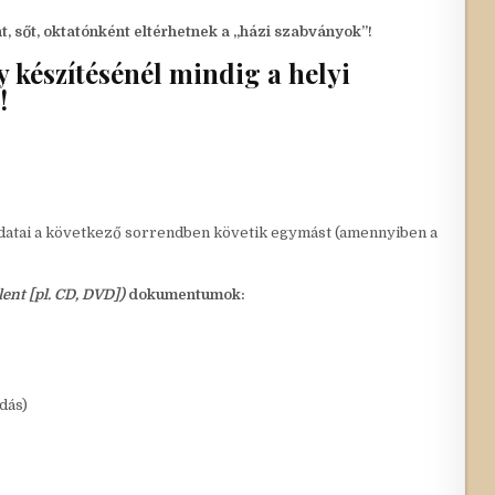
, sőt, oktatónként eltérhetnek a „házi szabványok”!
 készítésénél mindig a helyi
!
 adatai a következő sorrendben követik egymást (amennyiben a
ent [pl. CD, DVD])
dokumentumok:
adás)