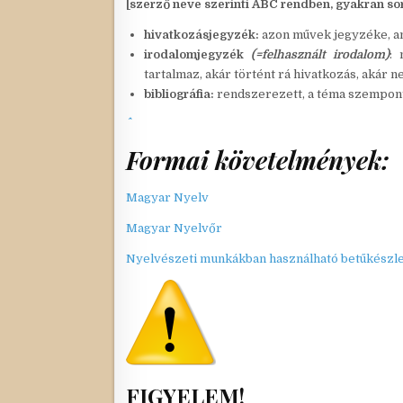
[szerző neve szerinti ABC rendben, gyakran s
hivatkozásjegyzék:
azon művek jegyzéke, a
irodalomjegyzék
(=felhasznált irodalom)
: 
tartalmaz, akár történt rá hivatkozás, akár 
bibliográfia:
rendszerezett, a téma szempont
Formai követelmények:
Magyar Nyelv
Magyar Nyelvőr
Nyelvészeti munkákban használható betűkészl
FIGYELEM!