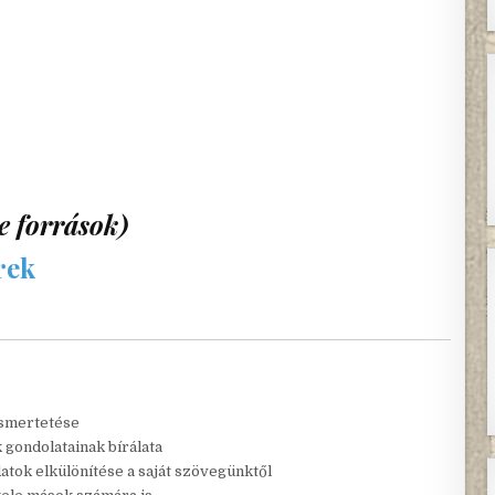
ne források)
rek
ismertetése
 gondolatainak bírálata
atok elkülönítése a saját szövegünktől