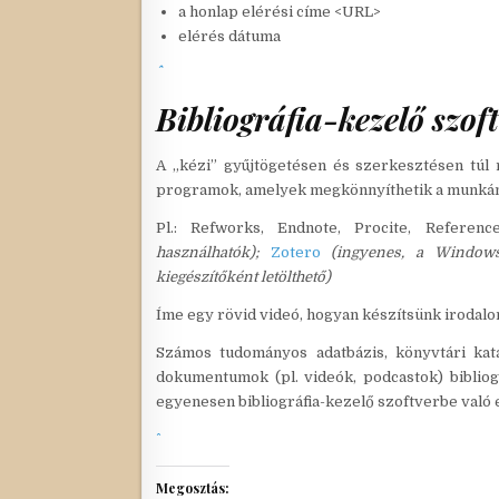
a honlap elérési címe <URL>
elérés dátuma
Bibliográfia-kezelő szof
A „kézi” gyűjtögetésen és szerkesztésen túl 
programok, amelyek megkönnyíthetik a munká
Pl.: Refworks, Endnote, Procite, Refere
használhatók);
Zotero
(ingyenes, a Windows
kiegészítőként letölthető)
Íme egy rövid videó, hogyan készítsünk irodal
Számos tudományos adatbázis, könyvtári kat
dokumentumok (pl. videók, podcastok) bibliog
egyenesen bibliográfia-kezelő szoftverbe való 
Megosztás: