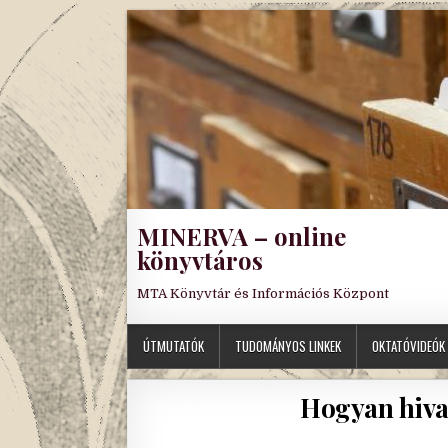
Skip
to
content
MINERVA – online
könyvtáros
MTA Könyvtár és Információs Központ
ÚTMUTATÓK
TUDOMÁNYOS LINKEK
OKTATÓVIDEÓK
Hogyan hiva