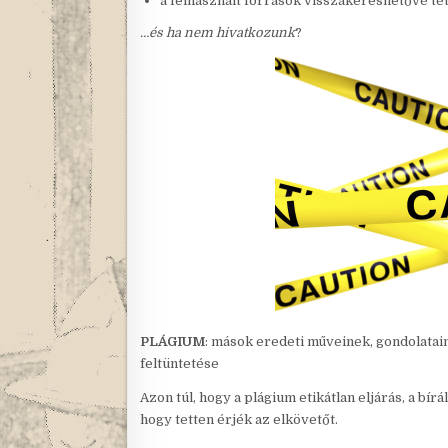
a felhasznált források visszakereshetővé té
…és ha nem hivatkozunk
?
PLÁGIUM
: mások eredeti műveinek, gondolatain
feltüntetése
Azon túl, hogy a plágium etikátlan eljárás, a b
hogy tetten érjék az elkövetőt.