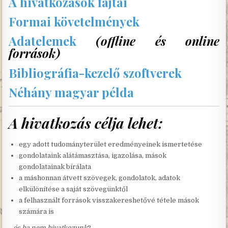
A hivatkozások fajtái
Formai követelmények
Adatelemek
(offline és online
források)
Bibliográfia-kezelő szoftverek
Néhány magyar példa
A hivatkozás célja lehet:
egy adott tudományterület eredményeinek ismertetése
gondolataink alátámasztása, igazolása, mások
gondolatainak bírálata
a máshonnan átvett szövegek, gondolatok, adatok
elkülönítése a saját szövegünktől
a felhasznált források visszakereshetővé tétele mások
számára is
…és ha nem hivatkozunk
?