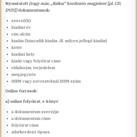
Nyomtatott
(vagy más, „fizikai” hordozón megjelent [pl. CD,
DVD])
dokumentumok:
szerző(k)
kiadási év
cím-alcím
kiadás (hányadik kiadás, ill. milyen jellegű kiadás)
kötet
kiadási hely
kiadó vagy folyóirat címe
oldalszám, terjedelem
megjegyzés
ISBN vagy sorozatoknál ISSN szám
Online források:
a) online folyóirat, e-könyv
a dokumentum szerzője
a dokumentum címe
folyóirat címe
adathordozó típusa