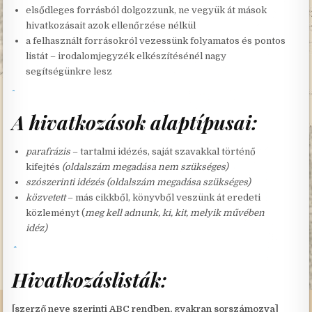
elsődleges forrásból dolgozzunk, ne vegyük át mások
hivatkozásait azok ellenőrzése nélkül
a felhasznált forrásokról vezessünk folyamatos és pontos
listát – irodalomjegyzék elkészítésénél nagy
segítségünkre lesz
A hivatkozások alaptípusai:
parafrázis
– tartalmi idézés, saját szavakkal történő
kifejtés
(oldalszám megadása nem szükséges)
szószerinti idézés
(oldalszám megadása szükséges)
közvetett
– más cikkből, könyvből veszünk át eredeti
közleményt (
meg kell adnunk, ki, kit, melyik művében
idéz)
Hivatkozáslisták:
[szerző neve szerinti ABC rendben, gyakran sorszámozva]