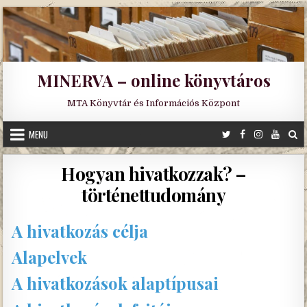
Skip
to
content
MINERVA – online könyvtáros
MTA Könyvtár és Információs Központ
MENU
Hogyan hivatkozzak? –
történettudomány
A hivatkozás célja
Alapelvek
A hivatkozások alaptípusai