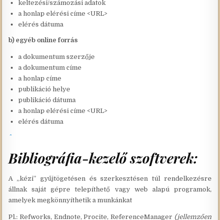
keltezési/számozási adatok
a honlap elérési címe <URL>
elérés dátuma
b) egyéb online forrás
a dokumentum szerzője
a dokumentum címe
a honlap címe
publikáció helye
publikáció dátuma
a honlap elérési címe <URL>
elérés dátuma
Bibliográfia-kezelő szoftverek:
A „kézi” gyűjtögetésen és szerkesztésen túl rendelkezésre
állnak saját gépre telepíthető vagy web alapú programok,
amelyek megkönnyíthetik a munkánkat
Pl.: Refworks, Endnote, Procite, ReferenceManager
(jellemzően