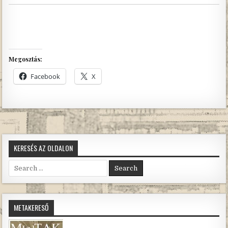
Megosztás:
Facebook
X
KERESÉS AZ OLDALON
Search
for:
METAKERESŐ