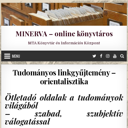
Skip
to
content
MINERVA – online könyvtáros
MTA Könyvtár és Információs Központ
MENU
Tudományos linkgyűjtemény –
orientalisztika
Ötletadó oldalak a tudományok
világából
– szabad, szubjektív
válogatással