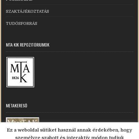
SZAKTÁJÉKOZTATÁS
TUDÓSFORRÁS
MTA KIK REPOZITÓRIUMOK
METAKERESŐ
Ez a weboldal sütiket használ annak érdekében, hogy
személyre szabott és interaktív módon tudjuk