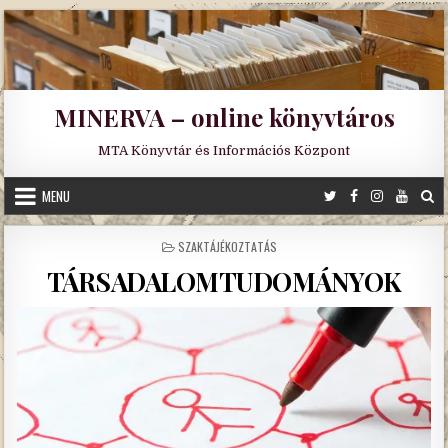
Skip
to
content
MINERVA – online könyvtáros
MTA Könyvtár és Információs Központ
MENU
POSTED
SZAKTÁJÉKOZTATÁS
IN
TÁRSADALOMTUDOMÁNYOK