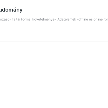
studomány
kozások fajtái Formai követelmények Adatelemek (offline és online f