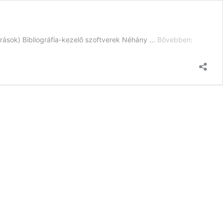
Hogyan
orrások) Bibliográfia-kezelő szoftverek Néhány …
Bővebben:
hivatkoz
–
filozófia,
vallástu