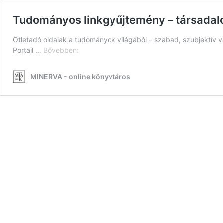
Tudományos linkgyűjtemény – társad
Ötletadó oldalak a tudományok világából – szabad, szubjektív
Tudományos
Portail …
Bővebben:
linkgyűjtemény
–
MINERVA - online könyvtáros
társadalomtudományok