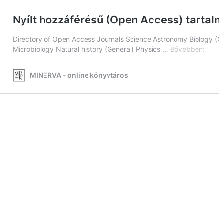
Nyílt hozzáférésű (Open Access) tart
Directory of Open Access Journals Science Astronomy Biology
Nyílt
Microbiology Natural history (General) Physics …
Bővebben:
hozz
(Op
MINERVA - online könyvtáros
Acce
tart
–
ter